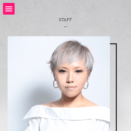
STAFF
TOP
__
MENU
NEWS
STAFF
GALLERY
高崎店
SCHOOL